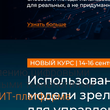
влению цифровыми
ными технологиями
ИТ-платформе