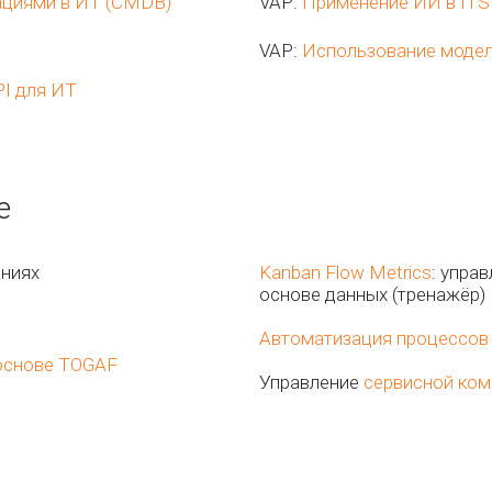
ациями в ИТ (CMDB)
VAP:
Применение ИИ в IT
VAP:
Использование модел
I для ИТ
е
ниях
Kanban Flow Metrics
: упра
основе данных (тренажёр)
Автоматизация процессов в
 основе TOGAF
Управление
сервисной ком