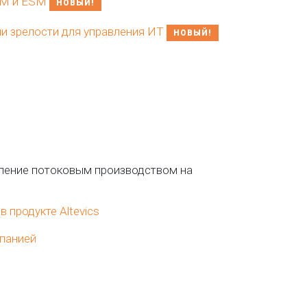
SM и ESM
НОВЫЙ!
и зрелости для управления ИТ
НОВЫЙ!
вление потоковым производством на
 продукте Altevics
панией