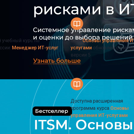
 учебный курс по
Курс
Основы управления И
ссии:
Менеджер ИТ-услуг
услугами
обновлён с учётом
версии 5
Доступна расширенная
программа курса
Основы
управления ИТ-услугами