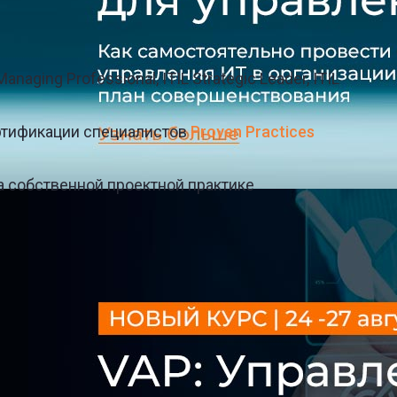
anaging Professional, ITIL Strategic Leader, ITIL
ртификации специалистов
Proven Practices
 собственной проектной практике