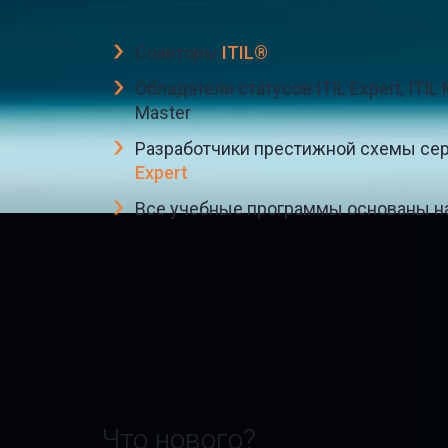
Соавторы
ITIL®
Обладатели статусов ITIL Expert, ITIL M
Master
Разработчики престижной схемы се
Expert
Все учебные программы основаны на
Что нового?