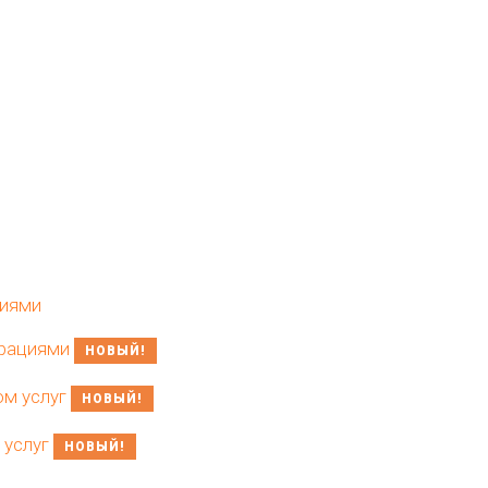
ниями
урациями
НОВЫЙ!
ом услуг
НОВЫЙ!
 услуг
НОВЫЙ!