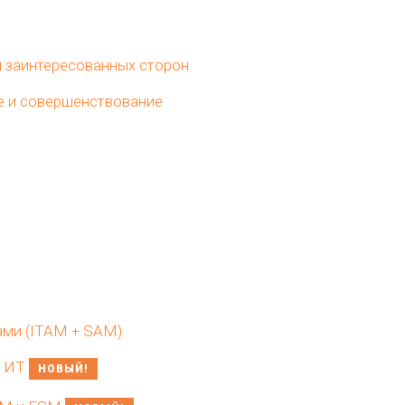
 заинтересованных сторон
е и совершенствование
ами (ITAM + SAM)
в ИТ
НОВЫЙ!