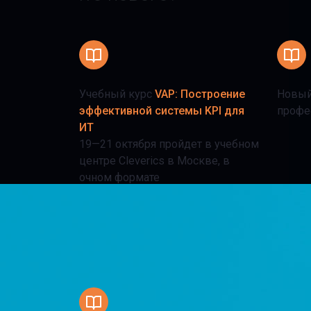
Учебный курс
VAP: Построение
Новый
эффективной системы KPI для
профе
ИТ
19—21 октября пройдет в учебном
центре Cleverics в Москве, в
очном формате