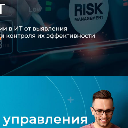
Т-
 ITIL