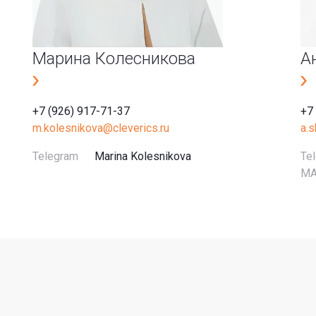
Марина Колесникова
А
+7 (926) 917-71-37
+7
m.kolesnikova@cleverics.ru
a.
Telegram
Marina Kolesnikova
Te
M