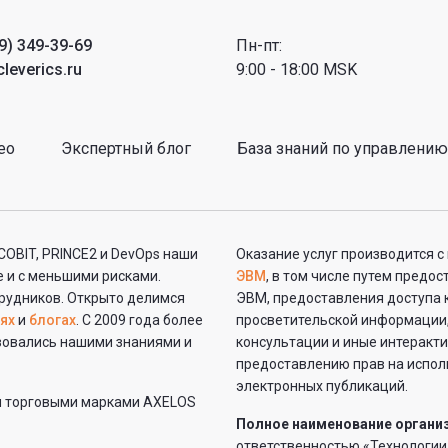
9) 349-39-69
Пн-пт:
leverics.ru
9:00 - 18:00 MSK
ео
Экспертный блог
База знаний по управлению
 COBIT, PRINCE2 и DevOps наши
Оказание услуг производится 
 и с меньшими рисками.
ЭВМ
, в том числе путем предо
рудников. Открыто делимся
ЭВМ, предоставления доступа 
ях
и
блогах
. С 2009 года более
просветительской информации,
ьзовались нашими знаниями и
консультации и иные интеракт
предоставлению прав на исполь
электронных публикаций.
и торговыми марками AXELOS
Полное наименование органи
ответственностью «Технологии