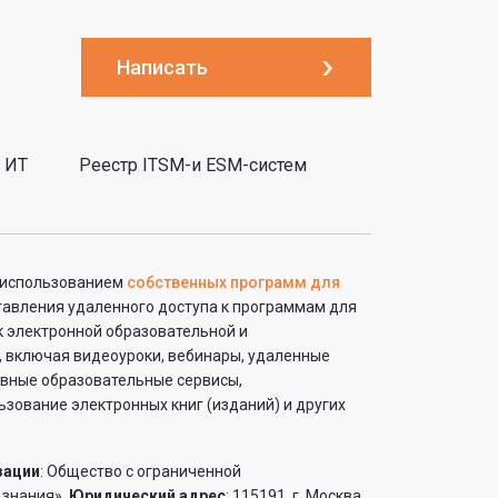
Написать
 ИТ
Реестр ITSM-и ESM-систем
с использованием
собственных программ для
ставления удаленного доступа к программам для
к электронной образовательной и
 включая видеоуроки, вебинары, удаленные
ивные образовательные сервисы,
зование электронных книг (изданий) и других
зации
: Общество с ограниченной
 знания».
Юридический адрес
: 115191, г. Москва,