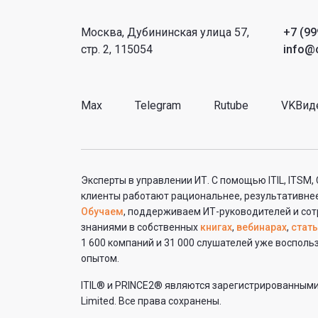
Москва, Дубининская улица 57,
+7 (99
стр. 2, 115054
info@c
Max
Telegram
Rutube
VKВид
Эксперты в управлении ИТ. С помощью ITIL, ITSM,
клиенты работают рациональнее, результативнее
Обучаем
, поддерживаем ИТ-руководителей и сот
знаниями в собственных
книгах
,
вебинарах
,
стать
1 600 компаний и 31 000 слушателей уже воспол
опытом.
ITIL® и PRINCE2® являются зарегистрированным
Limited. Все права сохранены.