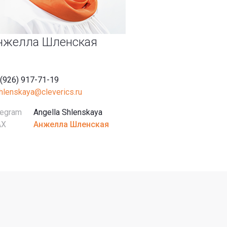
нжелла Шленская
 (926) 917-71-19
shlenskaya@cleverics.ru
legram
Angella Shlenskaya
AX
Анжелла Шленская