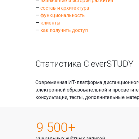
—
назначение и история развития
—
состав и архитектура
—
функциональность
—
клиенты
—
как получить доступ
Статистика CleverSTUDY
Современная ИТ-платформа дистанционного
электронной образовательной и просветит
консультации, тесты, дополнительные мате
9 500+
уникальных учётных записей