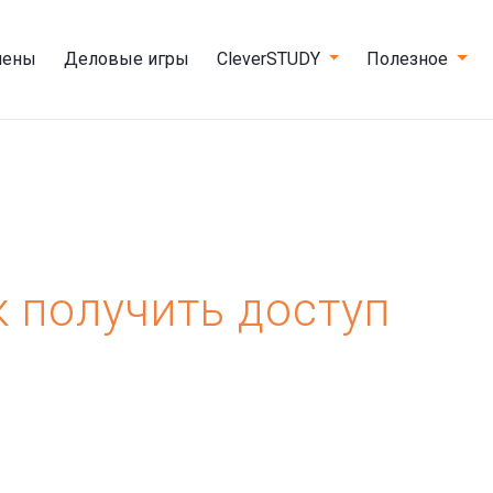
мены
Деловые игры
CleverSTUDY
Полезное
к получить доступ