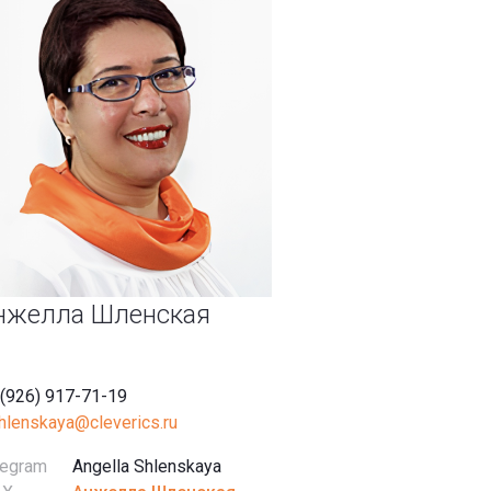
нжелла Шленская
 (926) 917-71-19
shlenskaya@cleverics.ru
legram
Angella Shlenskaya