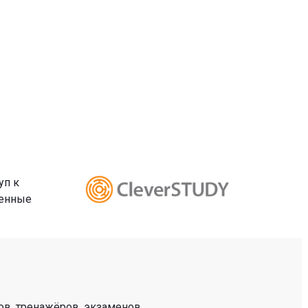
уп к
ленные
ов, тренажёров, экзаменов