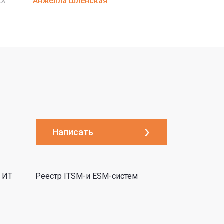
AX
Анжелла Шленская
Написать
 ИТ
Реестр ITSM-и ESM-систем