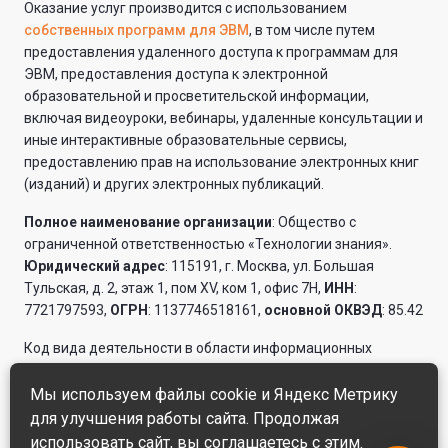
Оказание услуг производится с использованием
собственных программ для ЭВМ
, в том числе путем
предоставления удаленного доступа к программам для
ЭВМ, предоставления доступа к электронной
образовательной и просветительской информации,
включая видеоуроки, вебинары, удаленные консультации и
иные интерактивные образовательные сервисы,
предоставлению прав на использование электронных книг
(изданий) и других электронных публикаций.
Полное наименование организации
: Общество с
ограниченной ответственностью «Технологии знания».
Юридический адрес
: 115191, г. Москва, ул. Большая
Тульская, д. 2, этаж 1, пом XV, ком 1, офис 7Н,
ИНН
:
7721797593,
ОГРН
: 1137746518161,
основной ОКВЭД
: 85.42
Код вида деятельности в области информационных
технологий: 16.01
Мы используем файлы cookie и Яндекс Метрику
Описания оказываемых услуг и их стоимость
для улучшения работы сайта. Продолжая
использовать сайт, вы соглашаетесь с этим.