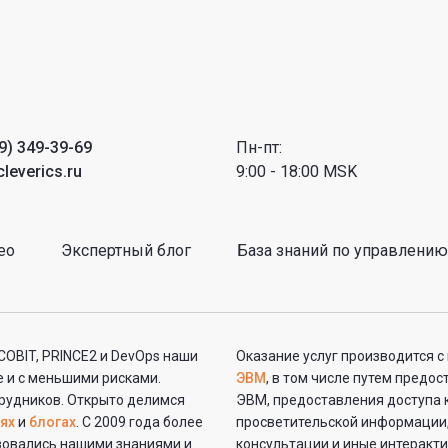
9) 349-39-69
Пн-пт:
leverics.ru
9:00 - 18:00 MSK
ео
Экспертный блог
База знаний по управлению
 COBIT, PRINCE2 и DevOps наши
Оказание услуг производится 
 и с меньшими рисками.
ЭВМ
, в том числе путем предо
рудников. Открыто делимся
ЭВМ, предоставления доступа 
ях
и
блогах
. С 2009 года более
просветительской информации,
ьзовались нашими знаниями и
консультации и иные интеракт