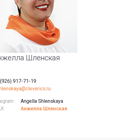
нжелла Шленская
 (926) 917-71-19
shlenskaya@cleverics.ru
legram
Angella Shlenskaya
AX
Анжелла Шленская