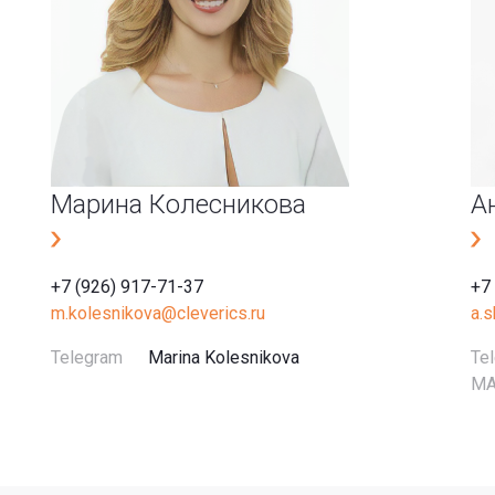
Марина Колесникова
А
+7 (926) 917-71-37
+7
m.kolesnikova@cleverics.ru
a.
Telegram
Marina Kolesnikova
Te
M