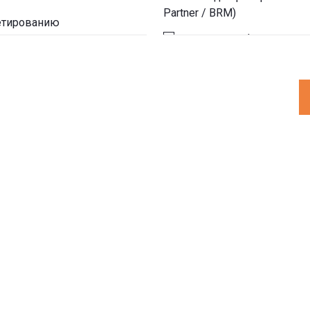
Partner / BRM)
етированию
Менеджер финансов И
ения ИТ
Менеджер доступности
Менеджер мощностей
Аналитик команды раз
Менеджер безопасност
Менеджер непрерывно
Владелец услуги (Servi
Владелец продукта (Pro
Разработчик, программ
Инженер по качеству, т
Методолог продуктовог