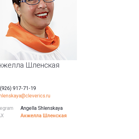
нжелла Шленская
 (926) 917-71-19
shlenskaya@cleverics.ru
legram
Angella Shlenskaya
AX
Анжелла Шленская