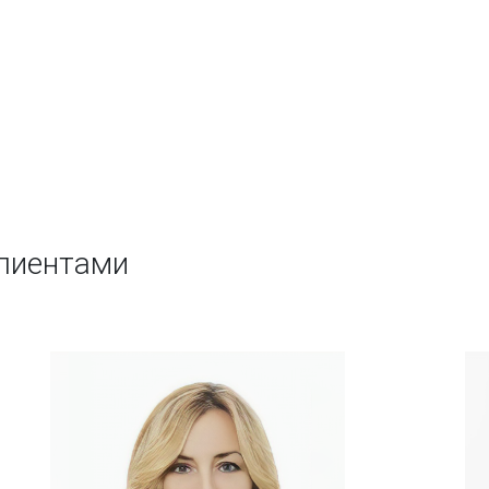
Scrum Master
Kanban Service Request
Kanban Service Delivery
клиентами