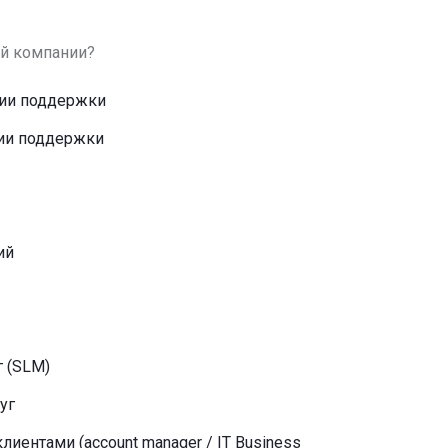
ей компании?
нии поддержки
нии поддержки
ий
 (SLM)
уг
лиентами (account manager / IT Business