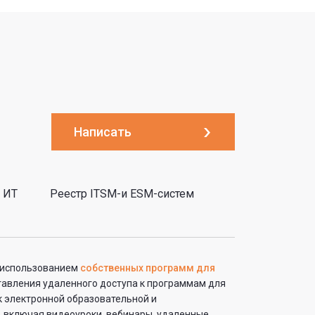
Написать
 ИТ
Реестр ITSM-и ESM-систем
с использованием
собственных программ для
ставления удаленного доступа к программам для
к электронной образовательной и
 включая видеоуроки, вебинары, удаленные