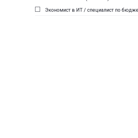
Экономист в ИТ / специалист по бюдж
Руководитель структурного подраздел
Руководитель ИТ