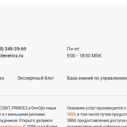
9) 349-39-69
Пн-пт:
leverics.ru
9:00 - 18:00 MSK
ео
Экспертный блог
База знаний по управлению
 COBIT, PRINCE2 и DevOps наши
Оказание услуг производится 
 и с меньшими рисками.
ЭВМ
, в том числе путем предо
рудников. Открыто делимся
ЭВМ, предоставления доступа 
ях
и
блогах
. С 2009 года более
просветительской информации,