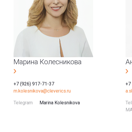
Марина Колесникова
А
+7 (926) 917-71-37
+7
m.kolesnikova@cleverics.ru
a.
Telegram
Marina Kolesnikova
Te
M