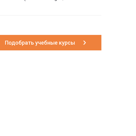
Т
Подобрать учебные курсы
работки
и ИТ
сти ИТ
ce Owner)
duct Owner)
ист
естировщик, QA Lead
о подхода