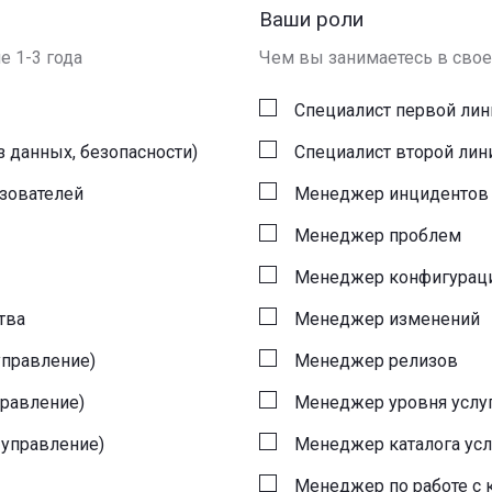
Ваши роли
е 1-3 года
Чем вы занимаетесь в сво
Специалист первой ли
з данных, безопасности)
Специалист второй ли
зователей
Менеджер инцидентов
Менеджер проблем
Менеджер конфигурац
тва
Менеджер изменений
управление)
Менеджер релизов
правление)
Менеджер уровня услуг
 управление)
Менеджер каталога усл
Менеджер по работе с к