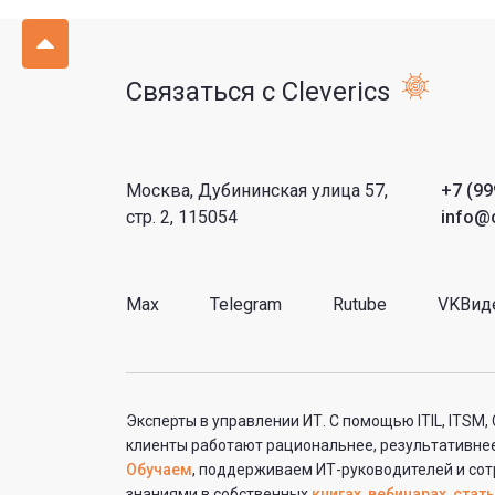
Связаться с Cleverics
Москва, Дубининская улица 57,
+7 (99
стр. 2, 115054
info@c
Max
Telegram
Rutube
VKВид
Эксперты в управлении ИТ. С помощью ITIL, ITSM,
клиенты работают рациональнее, результативнее
Обучаем
, поддерживаем ИТ-руководителей и сот
знаниями в собственных
книгах
,
вебинарах
,
стать