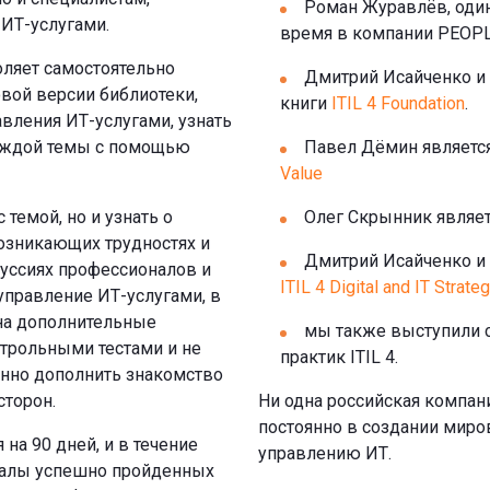
Роман Журавлёв, один 
ИТ-услугами.
время в компании PEOPLE
оляет самостоятельно
Дмитрий Исайченко и
вой версии библиотеки,
книги
ITIL 4 Foundation
.
вления ИТ-услугами, узнать
каждой темы с помощью
Павел Дёмин являетс
Value
 темой, но и узнать о
Олег Скрынник являет
озникающих трудностях и
Дмитрий Исайченко и
куссиях профессионалов и
ITIL 4 Digital and IT Strate
управление ИТ-услугами, в
на дополнительные
мы также выступили с
нтрольными тестами и не
практик ITIL 4.
енно дополнить знакомство
сторон.
Ни одна российская компани
постоянно в создании миро
на 90 дней, и в течение
управлению ИТ.
иалы успешно пройденных