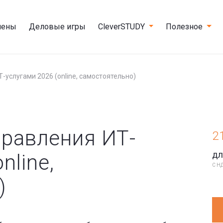
мены
Деловые игры
CleverSTUDY
Полезное
-услугами 2026 (online, самостоятельно)
правления ИТ-
2
дл
nline,
С НД
)