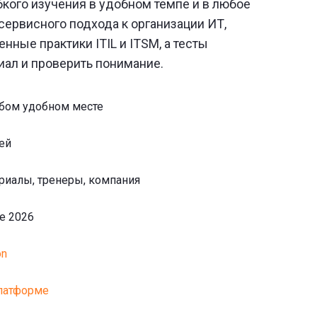
кого изучения в удобном темпе и в любое
сервисного подхода к организации ИТ,
ные практики ITIL и ITSM, а тесты
иал и проверить понимание.
юбом удобном месте
ей
риалы, тренеры, компания
е 2026
on
латформе