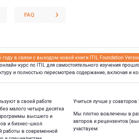
FAQ
году в связи с выходом новой книги ITIL Foundation Versio
нлайн-курс по ITIL для самостоятельного изучения прошл
ктуру и полностью пересмотрев содержание, включая и конт
ьзуют в своей работе
Учиться лучше у соавторов I
 без малого четыре десятка
Мы плотно вовлечены в раз
в программы высшего и
авторов и рецензентов (выш
ов и бизнес-школ.
участвуем:
ой работы в современной
о и специалистам,