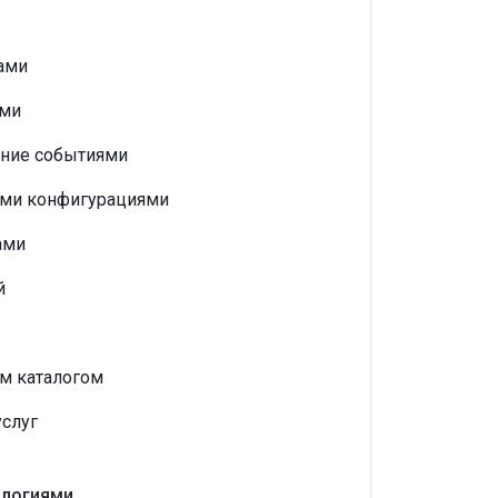
ами
ами
ение событиями
ми конфигурациями
ами
й
м каталогом
слуг
ологиями