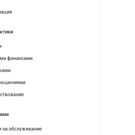
зация
ктики
и
ыми финансами
ками
тношениями
ствование
гами
и на обслуживание