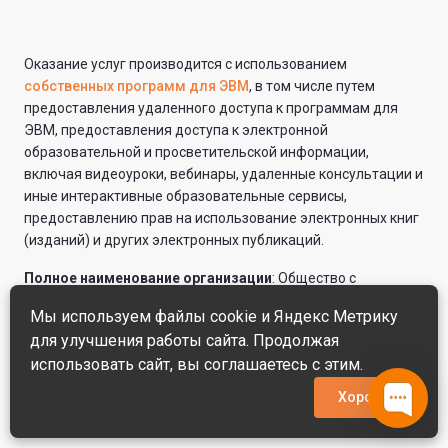
Оказание услуг производится с использованием
собственных программ для ЭВМ
, в том числе путем
предоставления удаленного доступа к программам для
ЭВМ, предоставления доступа к электронной
образовательной и просветительской информации,
включая видеоуроки, вебинары, удаленные консультации и
иные интерактивные образовательные сервисы,
предоставлению прав на использование электронных книг
(изданий) и других электронных публикаций.
Полное наименование организации
: Общество с
ограниченной ответственностью «Технологии знания».
Мы используем файлы cookie и Яндекс Метрику
Юридический адрес
: 115191, г. Москва, ул. Большая
для улучшения работы сайта. Продолжая
Тульская, д. 2, этаж 1, пом XV, ком 1, офис 7Н,
ИНН
:
использовать сайт, вы соглашаетесь с этим.
7721797593,
ОГРН
: 1137746518161,
основной ОКВЭД
: 85.42
Хорошо
Код вида деятельности в области информационных
технологий: 16.01