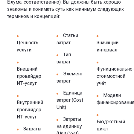
Блума, соответственно). Вы должны быть хорошо
знакомы и понимать суть как минимум следующих
терминов и концепций:
Статьи
Ценность
затрат
Значащий
услуги
интервал
Тип
затрат
Внешний
Функционально
Элемент
провайдер
стоимостной
затрат
ИТ-услуг
учёт
Единица
Модели
затрат (Cost
Внутренний
финансировани
Unit)
провайдер
ИТ-услуг
Затраты
Бюджетный
на единицу
Затраты
цикл
(Unit Cost)