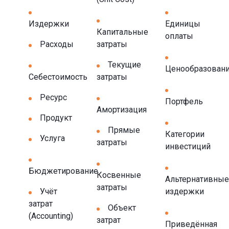
Издержки
Единицы
Капитальные
оплаты
Расходы
затраты
Текущие
Ценообразован
Себестоимость
затраты
Ресурс
Портфель
Амортизация
Продукт
Прямые
Категории
Услуга
затраты
инвестиций
Бюджетирование
Косвенные
Альтернативные
затраты
Учёт
издержки
затрат
Объект
(Accounting)
затрат
Приведённая