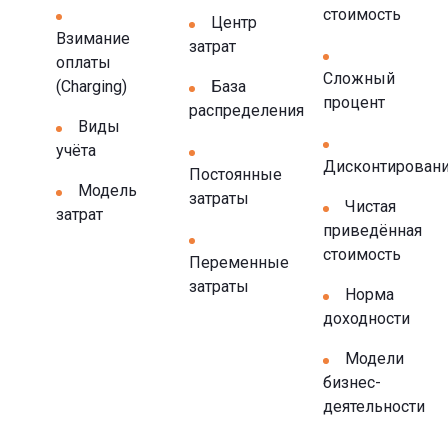
стоимость
Центр
Взимание
затрат
оплаты
Сложный
(Charging)
База
процент
распределения
Виды
учёта
Дисконтирован
Постоянные
Модель
затраты
Чистая
затрат
приведённая
стоимость
Переменные
затраты
Норма
доходности
Модели
бизнес-
деятельности