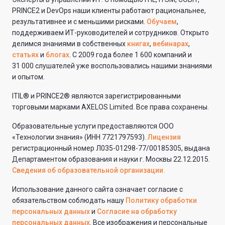
PRINCE2 и DevOps наши клиенты работают рациональнее,
результативнее и с меньшими рисками.
Обучаем
,
поддерживаем ИТ-руководителей и сотрудников. Открыто
делимся знаниями в собственных
книгах
,
вебинарах
,
статьях
и
блогах
. С 2009 года более 1 600 компаний и
31 000 слушателей уже воспользовались нашими знаниями
и опытом.
ITIL® и PRINCE2® являются зарегистрированными
торговыми марками AXELOS Limited. Все права сохранены.
Образовательные услуги предоставляются ООО
«Технологии знания» (ИНН 7721797593).
Лицензия
регистрационный номер Л035-01298-77/00185305, выдана
Департаментом образования и науки г. Москвы 22.12.2015.
Сведения об образовательной организации.
Использование данного сайта означает согласие с
обязательством соблюдать нашу
Политику обработки
персональных данных
и
Согласие на обработку
персональных данных
. Все изображения и персональные