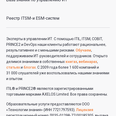
Реестр ITSM-и ESM-систем
Эксперты в управлении ИТ. С помощью ITIL, ITSM, COBIT,
PRINCE2 и DevOps наши клиенты работают рациональнее,
результативнее и с меньшими рисками.
Обучаем
,
поддерживаем ИТ-руководителей и сотрудников. Открыто
делимся знаниями в собственных
книгах
,
вебинарах
,
статьях
и
блогах
. С 2009 года более 1 600 компаний и
31 000 слушателей уже воспользовались нашими знаниями
и опытом.
ITIL® и PRINCE2® являются зарегистрированными
торговыми марками AXELOS Limited. Все права сохранены.
Образовательные услуги предоставляются ООО
«Технологии знания» (ИНН 7721797593).
Лицензия
регистрационный номер Л035-01298-77/00185305, выдана