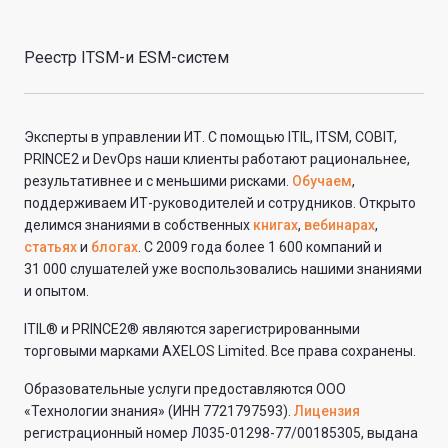
Реестр ITSM-и ESM-систем
Эксперты в управлении ИТ. С помощью ITIL, ITSM, COBIT,
PRINCE2 и DevOps наши клиенты работают рациональнее,
результативнее и с меньшими рисками.
Обучаем
,
поддерживаем ИТ-руководителей и сотрудников. Открыто
делимся знаниями в собственных
книгах
,
вебинарах
,
статьях
и
блогах
. С 2009 года более 1 600 компаний и
31 000 слушателей уже воспользовались нашими знаниями
и опытом.
ITIL® и PRINCE2® являются зарегистрированными
торговыми марками AXELOS Limited. Все права сохранены.
Образовательные услуги предоставляются ООО
«Технологии знания» (ИНН 7721797593).
Лицензия
регистрационный номер Л035-01298-77/00185305, выдана