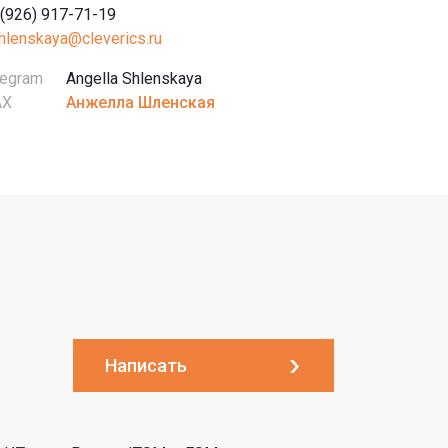
 (926) 917-71-19
shlenskaya@cleverics.ru
legram
Angella Shlenskaya
AX
Анжелла Шленская
Написать