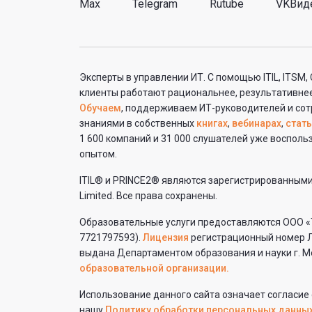
Max
Telegram
Rutube
VKВид
Эксперты в управлении ИТ. С помощью ITIL, ITSM,
клиенты работают рациональнее, результативнее
Обучаем
, поддерживаем ИТ-руководителей и сот
знаниями в собственных
книгах
,
вебинарах
,
стать
1 600 компаний и 31 000 слушателей уже воспол
опытом.
ITIL® и PRINCE2® являются зарегистрированным
Limited. Все права сохранены.
Образовательные услуги предоставляются ООО «
7721797593).
Лицензия
регистрационный номер Л
выдана Департаментом образования и науки г. М
образовательной организации.
Использование данного сайта означает согласие
нашу
Политику обработки персональных данны