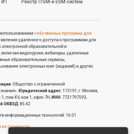
 ИТ
Реестр ITSM-и ESM-систем
с использованием
собственных программ для
ставления удаленного доступа к программам для
к электронной образовательной и
 включая видеоуроки, вебинары, удаленные
ивные образовательные сервисы,
зование электронных книг (изданий) и других
зации
: Общество с ограниченной
 знания».
Юридический адрес
: 115191, г. Москва,
 1, пом XV, ком 1, офис 7Н,
ИНН
: 7721797593,
ой ОКВЭД
: 85.42
ти информационных технологий: 16.01
и их стоимость