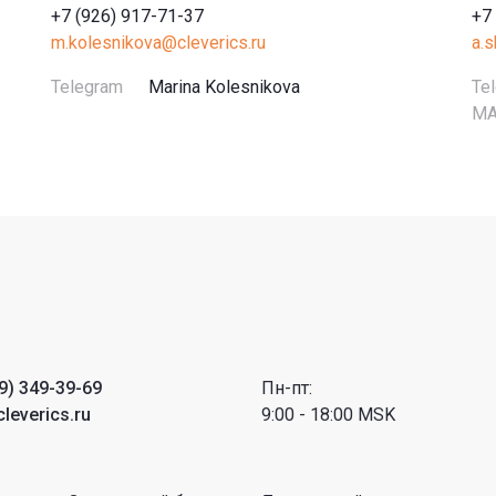
+7 (926) 917-71-37
+7
m.kolesnikova@cleverics.ru
a.
Telegram
Marina Kolesnikova
Te
M
9) 349-39-69
Пн-пт:
leverics.ru
9:00 - 18:00 MSK