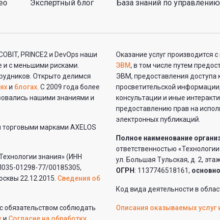
ео
Экспертный блог
База знаний по управлению
 COBIT, PRINCE2 и DevOps наши
Оказание услуг производится 
 и с меньшими рисками.
ЭВМ
, в том числе путем предо
рудников. Открыто делимся
ЭВМ, предоставления доступа 
ях
и
блогах
. С 2009 года более
просветительской информации,
ьзовались нашими знаниями и
консультации и иные интеракт
предоставлению прав на исполь
электронных публикаций.
и торговыми марками AXELOS
Полное наименование органи
ответственностью «Технологии
Технологии знания» (ИНН
ул. Большая Тульская, д. 2, этаж
035-01298-77/00185305,
ОГРН
: 1137746518161,
основн
осквы 22.12.2015.
Сведения об
Код вида деятельности в облас
 с обязательством соблюдать
Описания оказываемых услуг 
х
и
Согласие на обработку