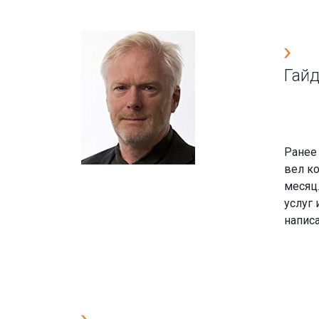
Гайд
Ранее 
вел ко
месяц
услуг 
напис