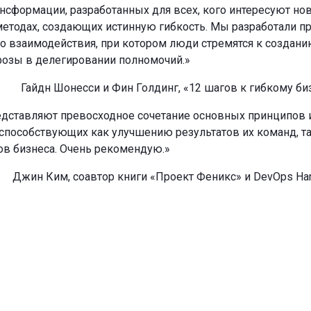
рансформации, разработанных для всех, кого интересуют но
методах, создающих истинную гибкость. Мы разработали п
 взаимодействия, при котором люди стремятся к создан
грозы в делегировании полномочий.»
Гайдн Шонесси и Фин Голдинг, «12 шагов к гибкому би
редставляют превосходное сочетание основных принципов 
 способствующих как улучшению результатов их команд, та
ов бизнеса. Очень рекомендую.»
Джин Ким, соавтор книги «Проект Феникс» и DevOps Ha