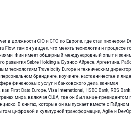
ower в должности CIO и CTO по Европе, где стал пионером D
нта Flow, там он увидел, что менять технологии и процессе г
ениями. Фин имеет обширный международный опыт и зани
 развития Sabre Holding в Буэнос-Айресе, Аргентина. Рабо
ым технологиям Travelocity Europe и техническим директо
в персональном брендинге, коучинге, наставничестве и лиде
фере финансовых услуг и банковского дела, занимая
 First Data Europe, Visa International, HSBC Bank, RBS Bank
странах мира, включая США, где он был вице-президентом 
циско. В книгах, которые он выпускает вместе с Гайдном
том цифровой и культурной трансформации, Agile и DevOp