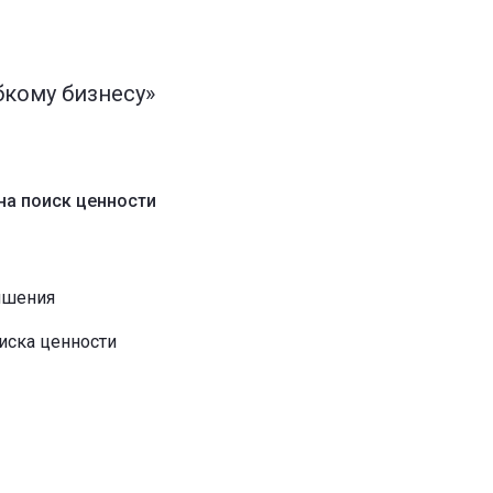
бкому бизнесу»
на поиск ценности
чшения
оиска ценности