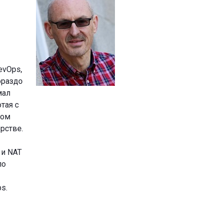
evOps,
ораздо
мал
тая с
ром
рстве.
 и NAT
по
s.