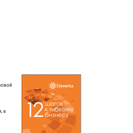
ровой
, а