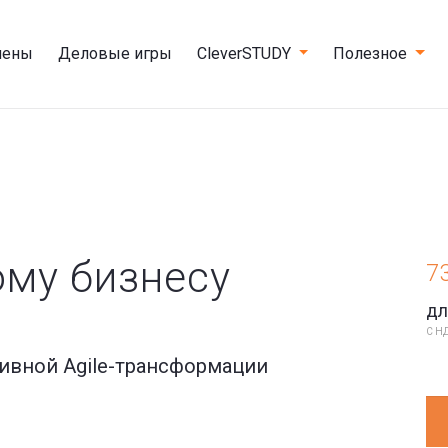
мены
Деловые игры
CleverSTUDY
Полезное
ому бизнесу
7
дл
С НД
ивной Agile-трансформации