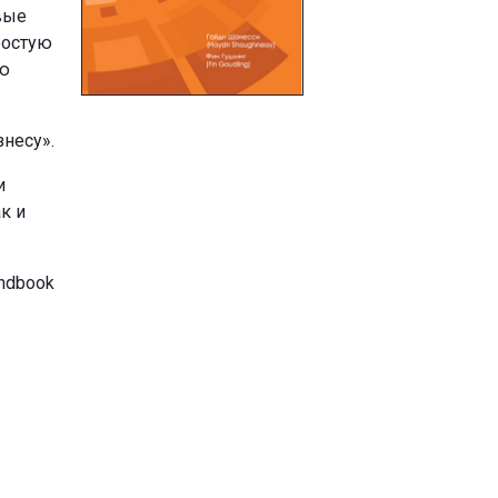
вые
ростую
ию
знесу».
и
к и
ndbook