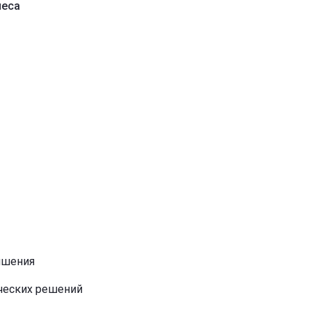
неса
чшения
нческих решений