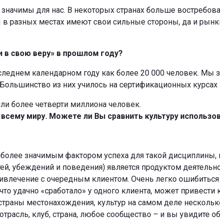
 значимы для нас. В некоторых странах больше востребован
 в разных местах имеют свои сильные стороны, да и рынки 
и в свою веру» в прошлом году?
следнем календарном году как более 20 000 человек. Мы з
Большинство из них училось на сертификационных курсах по
ли более четверти миллиона человек.
о всему миру. Можете ли Вы сравнить культуру использо
более значимым фактором успеха для такой дисциплины, ка
тей, убеждений и поведения) является продуктом деятельн
влечение с очередным клиентом. Очень легко ошибиться и
что удачно «сработало» у одного клиента, может привести 
 страны местонахождения, культур на самом деле нескольк
 отрасль, клуб, страна, любое сообщество – и вы увидите 