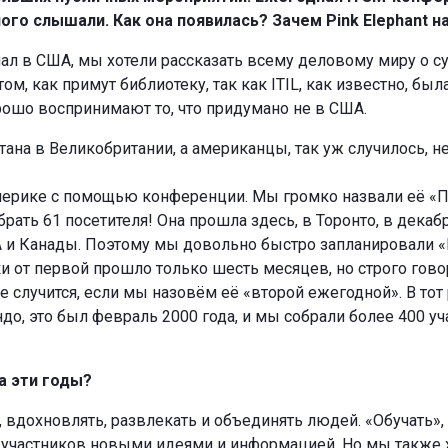
ого слышали. Как она появилась? Зачем Pink Elephant 
ал в США, мы хотели рассказать всему деловому миру о с
м, как примут библиотеку, так как ITIL, как известно, был
орошо воспринимают то, что придумано не в США.
отана в Великобритании, а американцы, так уж случилось, 
Америке с помощью конференции. Мы громко назвали её «
обрать 61 посетителя! Она прошла здесь, в Торонто, в дека
А и Канады. Поэтому мы довольно быстро запланировали
ки от первой прошло только шесть месяцев, но строго гово
 случится, если мы назовём её «второй ежегодной». В тот 
о, это был февраль 2000 года, и мы собрали более 400 уча
а эти годы?
 вдохновлять, развлекать и объединять людей. «Обучать»,
 участников новыми идеями и информацией. Но мы также х