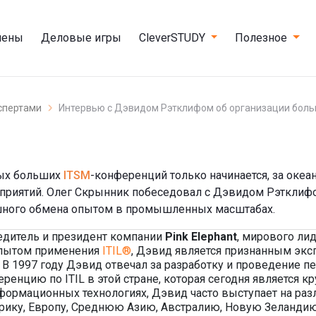
мены
Деловые игры
CleverSTUDY
Полезное
спертами
Интервью с Дэвидом Рэтклифом об организации бол
ных больших
ITSM
-конференций только начинается, за оке
риятий. Олег Скрынник побеседовал с Дэвидом Рэтклифом,
ешного обмена опытом в промышленных масштабах.
чредитель и президент компании
Pink Elephant
, мирового лид
опытом применения
ITIL®
, Дэвид является признанным эк
В 1997 году Дэвид отвечал за разработку и проведение пе
еренцию по ITIL в этой стране, которая сегодня являетс
формационных технологиях, Дэвид часто выступает на ра
рику, Европу, Среднюю Азию, Австралию, Новую Зеланди