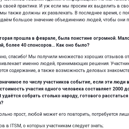
 своей практике. И уж если мы просим их выделить в св
о мы также должны их развлекать. В последнее время, с 
идаём большое значение объединению людей, чтобы они п
торая прошла в феврале, была поистине огромной. Мало 
ий, более 40 спонсоров… Как оно было?
но, спасибо! Мы получили множество хороших отзывов от
 привлекает именно людей, принимающих решения. Участн
яется содержание, а также возможность деловых знакомств
 значимое по числу участников событие, если эти люди
 стоимость участия одного человека составляет 2000 д
nt удаётся собрать столько народу, готового расстатьс
и?
льно прост, любой может его повторить, потребуется лиш
в ITSM, о которых участникам следует знать;