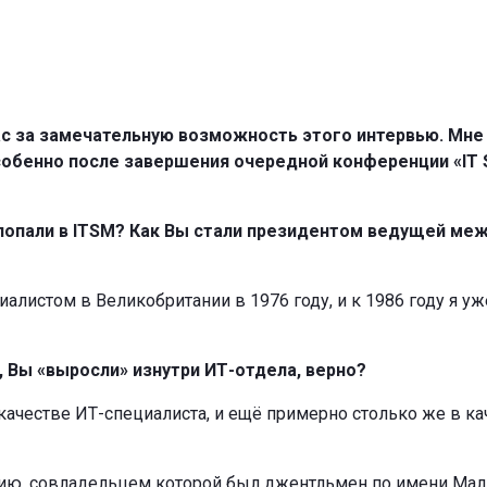
ас за замечательную возможность этого интервью. Мне 
собенно после завершения очередной конференции «IT 
 попали в ITSM? Как Вы стали президентом ведущей меж
иалистом в Великобритании в 1976 году, и к 1986 году я у
ы, Вы «выросли» изнутри ИТ-отдела, верно?
в качестве ИТ-специалиста, и ещё примерно столько же в 
ию, совладельцем которой был джентльмен по имени Малк