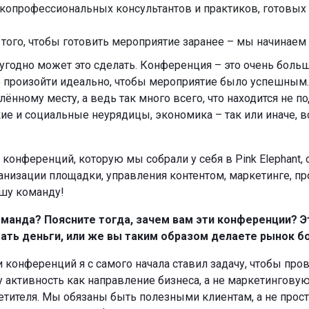
опрофессиональных консультантов и практиков, готовых 
 того, чтобы готовить мероприятие заранее – мы начинаем п
о угодно может это сделать. Конференция – это очень боль
 произойти идеально, чтобы мероприятие было успешным. 
ённому месту, а ведь так много всего, что находится не 
ие и социальные неурядицы, экономика – так или иначе, в
 конференций, которую мы собрали у себя в Pink Elephant
анизации площадки, управления контентом, маркетинге, пр
ашу команду!
команда? Поясните тогда, зачем вам эти конференции?
отать деньги, или же вы таким образом делаете рынок 
 конференций я с самого начала ставил задачу, чтобы п
у активность как направление бизнеса, а не маркетинговую
етителя. Мы обязаны быть полезными клиентам, а не просто