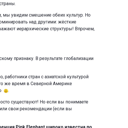
страны.
и, мы увидим смешение обеих культур. Но
 доминировать над другими: жёсткие
важают иерархические структуры! Впрочем,
скому признаку. В результате глобализации
, работники стран с азиатской культурой
 то же время в Северной Америке
ью
.
просто существуют! Но если вы понимаете
) или свои рекомендации (если вы
енция Pink Elephant широко известна по