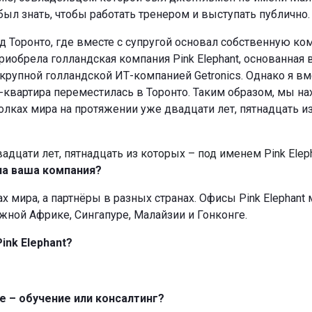
был знать, чтобы работать тренером и выступать публично.
род Торонто, где вместе с супругой основал собственную к
иобрела голландская компания Pink Elephant, основанная 
 крупной голландской ИТ-компанией Getronics. Однако я в
таб-квартира переместилась в Торонто. Таким образом, мы 
олках мира на протяжении уже двадцати лет, пятнадцать из
цати лет, пятнадцать из которых – под именем Pink Eleph
ена ваша компания?
ах мира, а партнёры в разных странах. Офисы Pink Elephan
жной Африке, Сингапуре, Малайзии и Гонконге.
ink Elephant?
е – обучение или консалтинг?