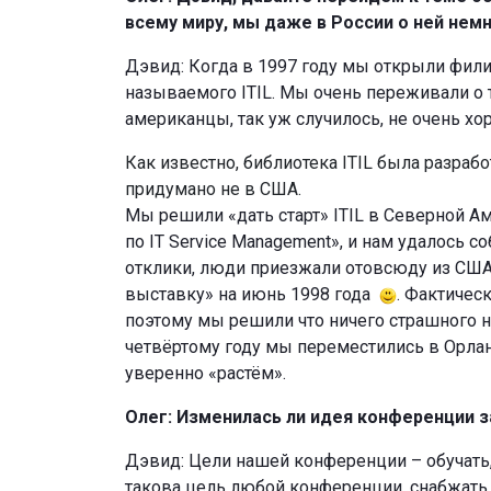
всему миру, мы даже в России о ней немн
Дэвид: Когда в 1997 году мы открыли фили
называемого ITIL. Мы очень переживали о то
американцы, так уж случилось, не очень х
Как известно, библиотека ITIL была разраб
придумано не в США.
Мы решили «дать старт» ITIL в Северной 
по IT Service Management», и нам удалось с
отклики, люди приезжали отовсюду из СШ
выставку» на июнь 1998 года
. Фактичес
поэтому мы решили что ничего страшного не
четвёртому году мы переместились в Орланд
уверенно «растём».
Олег: Изменилась ли идея конференции з
Дэвид: Цели нашей конференции – обучать,
такова цель любой конференции, снабжать