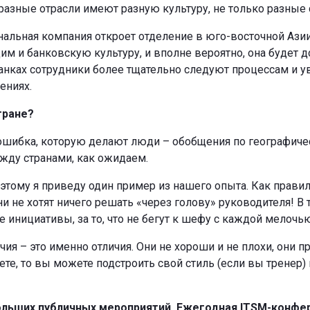
разные отрасли имеют разную культуру, не только разные 
альная компания откроет отделение в юго-восточной Ази
дим и банковскую культуру, и вполне вероятно, она будет
анках сотрудники более тщательно следуют процессам и у
ениях.
тране?
я ошибка, которую делают люди – обобщения по географиче
жду странами, как ожидаем.
оэтому я приведу один пример из нашего опыта. Как правило
и не хотят ничего решать «через голову» руководителя! В
е инициативы, за то, что не бегут к шефу с каждой мелоч
чия – это именно отличия. Они не хороши и не плохи, они 
таете, то вы можете подстроить свой стиль (если вы тренер
ольших публичных мероприятий. Ежегодная ITSM-конфер