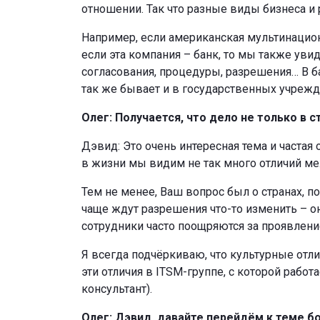
отношении. Так что разные виды бизнеса и 
Например, если американская мультинацион
если эта компания – банк, то мы также уви
согласования, процедуры, разрешения… В б
так же бывает и в государственных учрежд
Олег: Получается, что дело не только в с
Дэвид: Это очень интересная тема и часта
в жизни мы видим не так много отличий ме
Тем не менее, Ваш вопрос был о странах, п
чаще ждут разрешения что-то изменить – он
сотрудники часто поощряются за проявлени
Я всегда подчёркиваю, что культурные отли
эти отличия в ITSM-группе, с которой рабо
консультант).
Олег: Дэвид, давайте перейдём к теме б