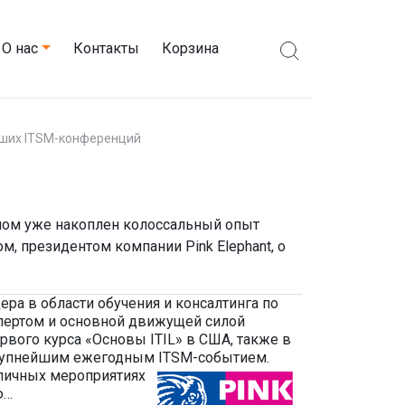
О нас
Контакты
Корзина
ьших ITSM-конференций
аном уже накоплен колоссальный опыт
 президентом компании Pink Elephant, о
ера в области обучения и консалтинга по
спертом и основной движущей силой
рвого курса «Основы ITIL» в США, также в
я крупнейшим ежегодным ITSM-событием.
зличных мероприятиях
ю…