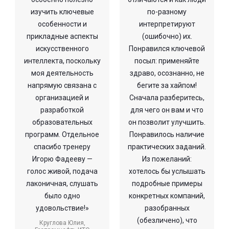
изучить ключевые
по-разному
особенности и
интерпретируют
прикладные аспекты
(ошибочно) их.
искусственного
Понравился ключевой
интеллекта, поскольку
посыл: применяйте
моя деятельность
здраво, осознанно, не
напрямую связана с
бегите за хайпом!
организацией и
Сначала разберитесь,
разработкой
для чего он вам и что
образовательных
он позволит улучшить.
программ. Отдельное
Понравилось наличие
спасибо тренеру
практических заданий.
Игорю Фадееву —
Из пожеланий:
голос живой, подача
хотелось бы услышать
лаконичная, слушать
подробные примеры
было одно
конкретных компаний,
удовольствие!»
разобранных
(обезличено), что
Круглова Юлия,